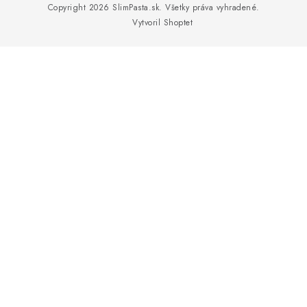
MAGAZÍN
p
Copyright 2026
SlimPasta.sk
. Všetky práva vyhradené.
ä
Vytvoril Shoptet
KONTAKTY
t
i
USUI
e
DARČEKOVÉ POUKAZY
SLIM PASTA
Čo je Slim Pasta
Naši ambasádori
Vernostný program