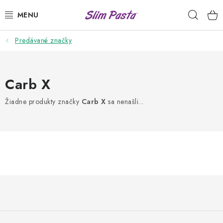
Prejsť
Hľad
na
obsah
Predávané značky
PRÍLOHY
HOTOVÉ JEDLÁ
Carb X
DRESINGY
Žiadne produkty značky
Carb X
sa nenašli...
VÝHODNÉ BALÍČKY
USUI
DIÉTNE PLÁNY
Z
RECEPTY
á