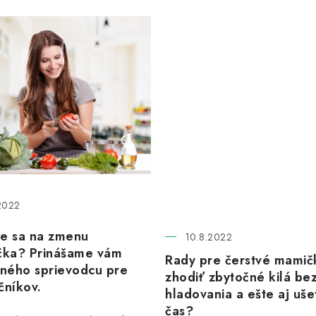
2022
te sa na zmenu
10.8.2022
ička? Prinášame vám
Rady pre čerstvé mamič
ného sprievodcu pre
zhodiť zbytočné kilá be
čníkov.
hladovania a ešte aj ušet
čas?