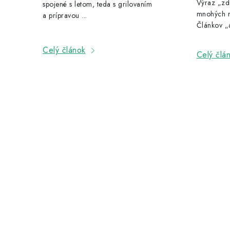
Výraz „zd
spojené s letom, teda s grilovaním
mnohých n
a prípravou ...
Článkov „a
Celý článok
Celý člá