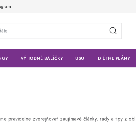
rogram
NGY
VÝHODNÉ BALÍČKY
USUI
DIÉTNE PLÁNY
e pravidelne zverejňovať zaujímavé články, rady a tipy z obla