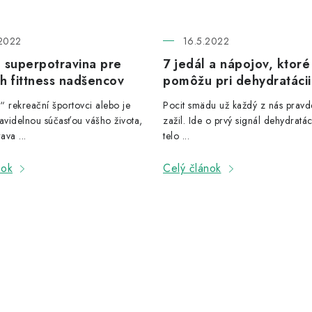
2022
16.5.2022
 superpotravina pre
7 jedál a nápojov, ktor
h fittness nadšencov
pomôžu pri dehydratácii
n“ rekreační športovci alebo je
Pocit smädu už každý z nás prav
avidelnou súčasťou vášho života,
zažil. Ide o prvý signál dehydratác
ava ...
telo ...
nok
Celý článok