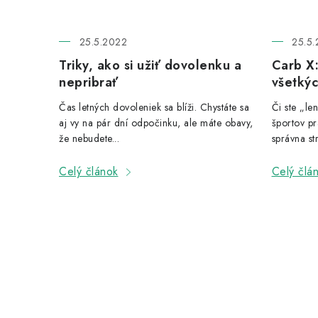
25.5.2022
25.5.
Triky, ako si užiť dovolenku a
Carb X:
nepribrať
všetkýc
Čas letných dovoleniek sa blíži. Chystáte sa
Či ste „le
aj vy na pár dní odpočinku, ale máte obavy,
športov pr
že nebudete...
správna str
Celý článok
Celý člá