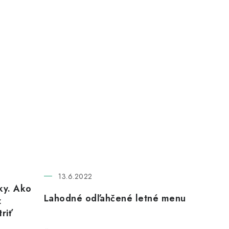
13.6.2022
ky. Ako
Lahodné odľahčené letné menu
z
riť