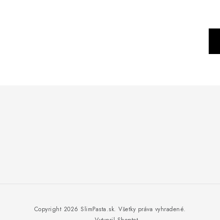
S
t
r
á
n
k
o
v
a
n
i
e
Copyright 2026
SlimPasta.sk
. Všetky práva vyhradené.
Vytvoril Shoptet