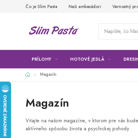
Prejsť
Čo je Slim Pasta
Naši ambasádori
Vernostný p
na
obsah
PRÍLOHY
HOTOVÉ JEDLÁ
DRESI
Domov
Magazín
Magazín
Vitajte na našom magazíne, v ktorom pre vás budem
aktívneho spôsobu života a psychickej pohody.