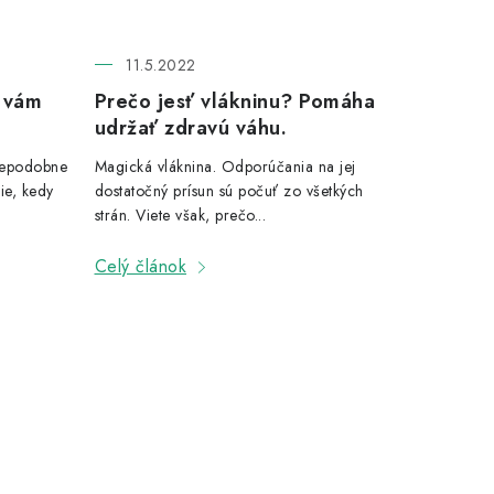
11.5.2022
é vám
Prečo jesť vlákninu? Pomáha
udržať zdravú váhu.
depodobne
Magická vláknina. Odporúčania na jej
ie, kedy
dostatočný prísun sú počuť zo všetkých
strán. Viete však, prečo...
Celý článok