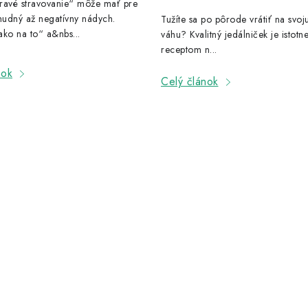
ravé stravovanie“ môže mať pre
udný až negatívny nádych.
Tužíte sa po pôrode vrátiť na svo
ko na to“ a&nbs...
váhu? Kvalitný jedálniček je istot
receptom n...
nok
Celý článok