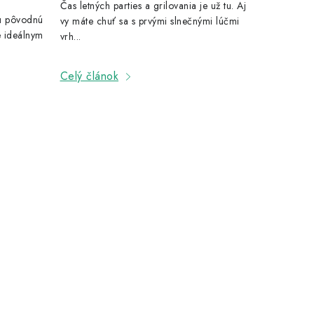
Čas letných parties a grilovania je už tu. Aj
ju pôvodnú
vy máte chuť sa s prvými slnečnými lúčmi
ne ideálnym
vrh...
Celý článok