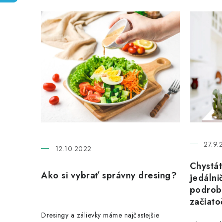
V
ý
p
i
s
č
l
á
27.9.
12.10.2022
n
Chystá
Ako si vybrať správny dresing?
k
jedáln
podrob
o
začiato
v
Dresingy a zálievky máme najčastejšie