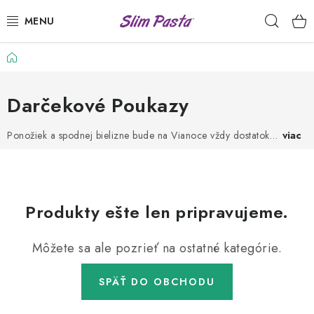
Prejsť
Hľad
na
obsah
Domov
PRÍLOHY
HOTOVÉ JEDLÁ
Darčekové Poukazy
DRESINGY
Ponožiek a spodnej bielizne bude na Vianoce vždy dostatok…
viac
VÝHODNÉ BALÍČKY
USUI
Produkty ešte len pripravujeme.
DIÉTNE PLÁNY
Môžete sa ale pozrieť na ostatné kategórie.
RECEPTY
SPÄŤ DO OBCHODU