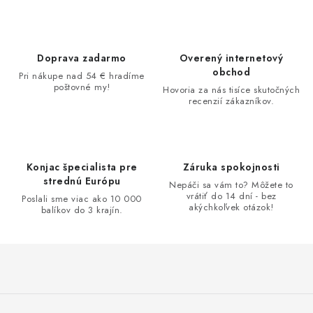
MAGAZÍN
KONTAKTY
Doprava zadarmo
Overený internetový
obchod
USUI
Pri nákupe nad 54 € hradíme
poštovné my!
Hovoria za nás tisíce skutočných
recenzií zákazníkov.
DARČEKOVÉ POUKAZY
SLIM PASTA
Konjac špecialista pre
Záruka spokojnosti
strednú Európu
Nepáči sa vám to? Môžete to
Čo je Slim Pasta
Naši ambasádori
Vernostný program
vrátiť do 14 dní - bez
Poslali sme viac ako 10 000
akýchkoľvek otázok!
balíkov do 3 krajín.
Z
á