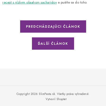
recept s nízkym obsahom sacharidov
a pustite sa do toho.
PREDCHÁDZAJÚCI ČLÁNOK
ĎALŠÍ ČLÁNOK
Z
á
p
Copyright 2026
SlimPasta.sk
. Všetky práva vyhradené.
ä
Vytvoril Shoptet