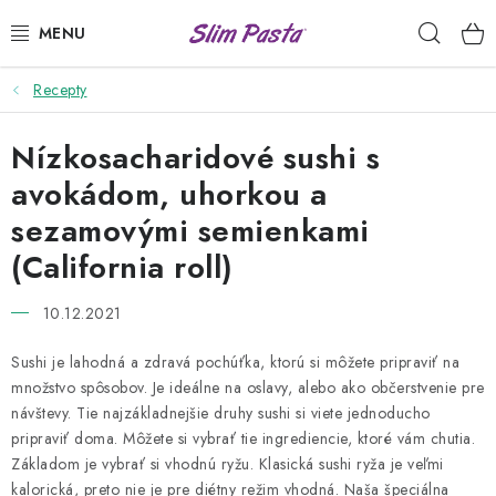
Prejsť
Hľad
na
obsah
Recepty
PRÍLOHY
Nízkosacharidové sushi s
HOTOVÉ JEDLÁ
avokádom, uhorkou a
DRESINGY
sezamovými semienkami
(California roll)
VÝHODNÉ BALÍČKY
10.12.2021
USUI
Sushi je lahodná a zdravá pochúťka, ktorú si môžete pripraviť na
DIÉTNE PLÁNY
množstvo spôsobov. Je ideálne na oslavy, alebo ako občerstvenie pre
návštevy. Tie najzákladnejšie druhy sushi si viete jednoducho
pripraviť doma. Môžete si vybrať tie ingrediencie, ktoré vám chutia.
RECEPTY
Základom je vybrať si vhodnú ryžu. Klasická sushi ryža je veľmi
kalorická, preto nie je pre diétny režim vhodná. Naša špeciálna