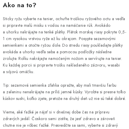
Ako na to?
Sticky ryžu vyberte na tanier, ochuťte troškou ryžového octu a vedľa
si pripravte malú misku s vodou na namáčanie rúk. Avokádo
a uhorku nakrájajte na tenké plátky. Plátok morskej riasy pokryte 0,5-
1 cm vysokou vrstvou ryže až ku okrajom. Posypte sezamovými
semienkami a otočte ryžou dole. Do stredu riasy poukladajte plátky
avokáda a uhorky vedľa seba a pomocou podložky následne
zrolujte. Rolku nakrájajte namočeným nožom a servírujte na tanier.
Ku každej porcii si pripravte trošku nakladaného zázvoru, wasabi
a sójovú omáčku.
Tip: sezamová semienka zľahka opražte, aby mali tmavšiu farbu
a zeleninu nenakrájajte na príliš jemné kúsky. Vyrobte si presne toľko
kúskov sushi, koľko zjete, pretože na druhý deň už nie sú také dobré.
Vieme, aké ťažké je nájsť si v dnešnej dobe čas na prípravu
zdravých jedál. Čoskoro sami zistíte, že jesť zdravo a zároveň
chutne nie je vôbec ťažké. Presvedčte sa sami, vyberte si zdravý