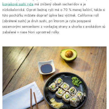
MAGAZÍN
konjaková sushi ryža
má znížený obsah sacharidov a je
nízkokalorická. Oproti bežnej ryži má o 70 % menej kalórií, takže si
KONTAKTY
túto pochúťku môžete dopriať úplne bez výčitiek. California roll
(obrátené sushi) je druh sushi, pri ktorom je ryža posypaná
USUI
sezamovými semienkami z vonkajšej strany a uhorka s avokádom sú
zabalené v riase Nori uprostred rolky.
DARČEKOVÉ POUKAZY
SLIM PASTA
Čo je Slim Pasta
Naši ambasádori
Vernostný program