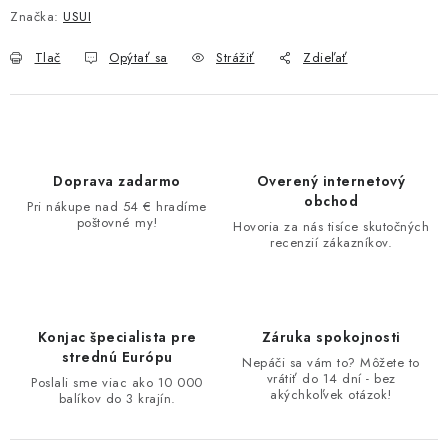
Značka:
USUI
Tlač
Opýtať sa
Strážiť
Zdieľať
Doprava zadarmo
Overený internetový
obchod
Pri nákupe nad 54 € hradíme
poštovné my!
Hovoria za nás tisíce skutočných
recenzií zákazníkov.
Konjac špecialista pre
Záruka spokojnosti
strednú Európu
Nepáči sa vám to? Môžete to
vrátiť do 14 dní - bez
Poslali sme viac ako 10 000
akýchkoľvek otázok!
balíkov do 3 krajín.