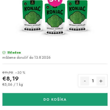
MAGAZÍN
KONTAKTY
USUI
DARČEKOVÉ POUKAZY
SLIM PASTA
Skladom
13.8.2026
Čo je Slim Pasta
Naši ambasádori
Vernostný program
€11,70
–30 %
€8,19
Jednotková cena:
€5,06 / 1 kg
DO KOŠÍKA