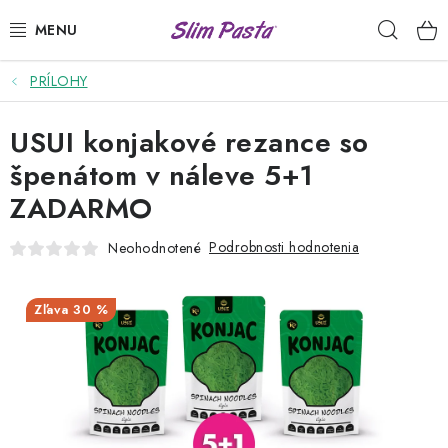
Prejsť
Hľad
na
obsah
PRÍLOHY
PRÍLOHY
USUI konjakové rezance so
HOTOVÉ JEDLÁ
špenátom v náleve 5+1
DRESINGY
ZADARMO
VÝHODNÉ BALÍČKY
Podrobnosti hodnotenia
Neohodnotené
USUI
30 %
DIÉTNE PLÁNY
RECEPTY