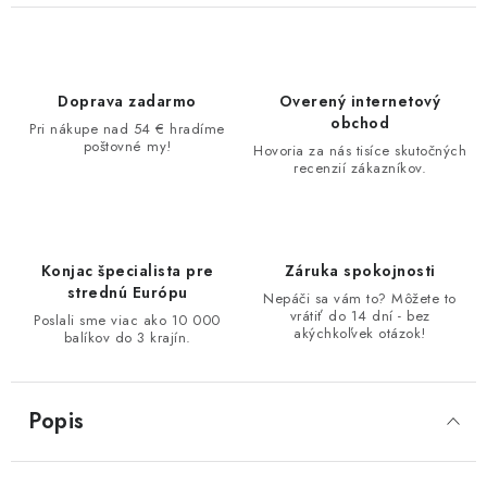
Doprava zadarmo
Overený internetový
obchod
Pri nákupe nad 54 € hradíme
poštovné my!
Hovoria za nás tisíce skutočných
recenzií zákazníkov.
Konjac špecialista pre
Záruka spokojnosti
strednú Európu
Nepáči sa vám to? Môžete to
vrátiť do 14 dní - bez
Poslali sme viac ako 10 000
akýchkoľvek otázok!
balíkov do 3 krajín.
Popis