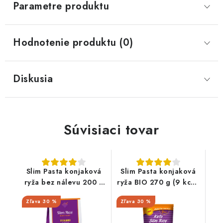
Parametre produktu
Hodnotenie produktu (0)
Diskusia
Súvisiaci tovar
Slim Pasta konjaková
Slim Pasta konjaková
ryža bez nálevu 200 g
ryža BIO 270 g (9 kcal,
(31 kcal, 7 g
0 g sacharidov)
30 %
30 %
sacharidov)