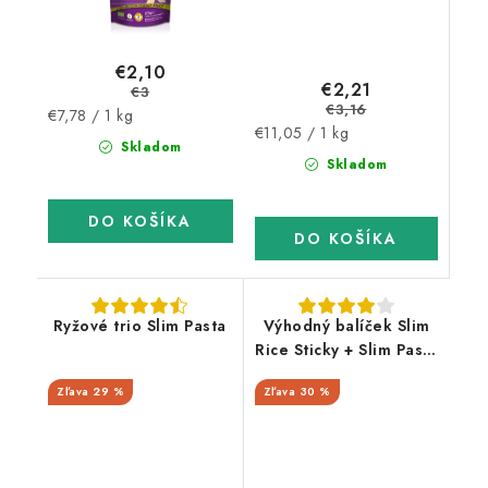
€2,10
€2,21
€3
€3,16
Jednotková
€7,78 / 1 kg
Jednotková
€11,05 / 1 kg
cena:
Skladom
cena:
Skladom
DO KOŠÍKA
DO KOŠÍKA
Ryžové trio Slim Pasta
Výhodný balíček Slim
Rice Sticky + Slim Pasta
Thajské rezance
29 %
30 %