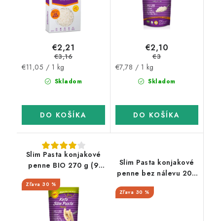
€2,21
€2,10
€3,16
€3
Jednotková
Jednotková
€11,05 / 1 kg
€7,78 / 1 kg
cena:
cena:
Skladom
Skladom
DO KOŠÍKA
DO KOŠÍKA
Slim Pasta konjakové
Slim Pasta konjakové
penne BIO 270 g (9
penne bez nálevu 200
kcal, 0 g sacharidov)
g (31 kcal, 7 g
30 %
30 %
sacharidov)