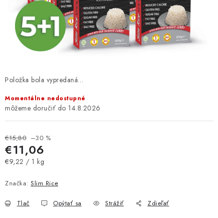
MAGAZÍN
KONTAKTY
USUI
DARČEKOVÉ POUKAZY
Položka bola vypredaná…
Momentálne nedostupné
SLIM PASTA
14.8.2026
Čo je Slim Pasta
Naši ambasádori
Vernostný program
€15,80
–30 %
€11,06
Jednotková cena:
€9,22 / 1 kg
Značka:
Slim Rice
Tlač
Opýtať sa
Strážiť
Zdieľať