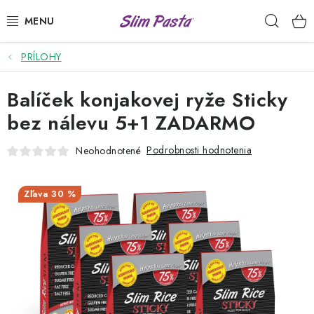
Prejsť
Hľad
na
obsah
PRÍLOHY
PRÍLOHY
Balíček konjakovej ryže Sticky
HOTOVÉ JEDLÁ
bez nálevu 5+1 ZADARMO
DRESINGY
Podrobnosti hodnotenia
Neohodnotené
VÝHODNÉ BALÍČKY
30 %
USUI
DIÉTNE PLÁNY
RECEPTY