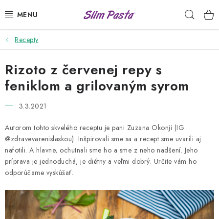
Prejsť
Hľad
na
obsah
Recepty
PRÍLOHY
Rizoto z červenej repy s
HOTOVÉ JEDLÁ
feniklom a grilovaným syrom
DRESINGY
3.3.2021
VÝHODNÉ BALÍČKY
Autorom tohto skvelého receptu je pani Zuzana Okonji (IG:
@zdravevarenislaskou). Inšpirovali sme sa a recept sme uvarili aj
USUI
nafotili. A hlavne, ochutnali sme ho a sme z neho nadšení. Jeho
príprava je jednoduchá, je diétny a veľmi dobrý. Určite vám ho
DIÉTNE PLÁNY
odporúčame vyskúšať.
RECEPTY