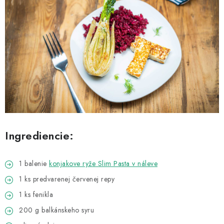
MAGAZÍN
KONTAKTY
USUI
DARČEKOVÉ POUKAZY
SLIM PASTA
Ingrediencie:
Čo je Slim Pasta
Naši ambasádori
Vernostný program
1 balenie
konjakove ryže Slim Pasta v náleve
1 ks predvarenej červenej repy
1 ks fenikla
200 g balkánskeho syru