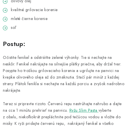
olivový olej
kvalitné grilovacie korenie
mleté čierne korenie
soľ
Postup:
Očistite fenikel a odstráňte zelené výhonky. Tie si nechajte na
neskôr. Fenikel nakrájajte na silnejšie plátky priečne, aby držal tvar.
Posypte ho troškou grilovacieho korenia a ugrilujte na panvici na
kvapke olivového oleja až do zmäknutia. Stačí pár minút z každej
strany. Plátok fenikla si nechajte na každú porciu a zvyšok nadrobno
nakrájajte.
Teraz si pripravte rizoto. Červenú repu nastrúhajte nahrubo a dajte
na cca 1 minútu prehriať na panvicu.
Ryžu Slim Pasta
vyberte
z obalu, niekoľkokrát prepláchnite pod tečúcou vodou a vložte do
misky. K ryži pridajte červenú repu, nakrájaný fenikel a všetko