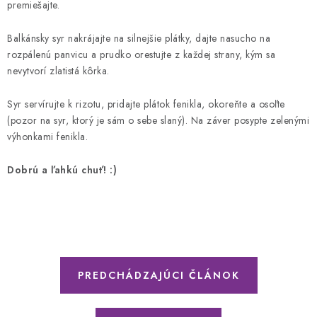
premiešajte.
Balkánsky syr nakrájajte na silnejšie plátky, dajte nasucho na
rozpálenú panvicu a prudko orestujte z každej strany, kým sa
nevytvorí zlatistá kôrka.
Syr servírujte k rizotu, pridajte plátok fenikla, okoreňte a osoľte
(pozor na syr, ktorý je sám o sebe slaný). Na záver posypte zelenými
výhonkami fenikla.
Dobrú a ľahkú chuť! :)
PREDCHÁDZAJÚCI ČLÁNOK