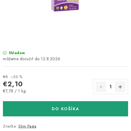
MAGAZÍN
KONTAKTY
USUI
DARČEKOVÉ POUKAZY
Skladom
12.8.2026
SLIM PASTA
€3
–30 %
Čo je Slim Pasta
Naši ambasádori
Vernostný program
€2,10
Jednotková cena:
€7,78 / 1 kg
DO KOŠÍKA
Značka:
Slim Pasta