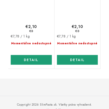
€2,10
€2,10
€3
€3
Jednotková
Jednotková
€7,78 / 1 kg
€7,78 / 1 kg
cena:
cena:
Momentálne nedostupné
Momentálne nedostupné
DETAIL
DETAIL
Z
á
p
Copyright 2026
SlimPasta.sk
. Všetky práva vyhradené.