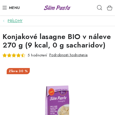
Prejsť
Hľad
na
obsah
PRÍLOHY
PRÍLOHY
Konjakové lasagne BIO v náleve
HOTOVÉ JEDLÁ
270 g (9 kcal, 0 g sacharidov)
DRESINGY
Podrobnosti hodnotenia
5 hodnotení
VÝHODNÉ BALÍČKY
30 %
USUI
DIÉTNE PLÁNY
RECEPTY