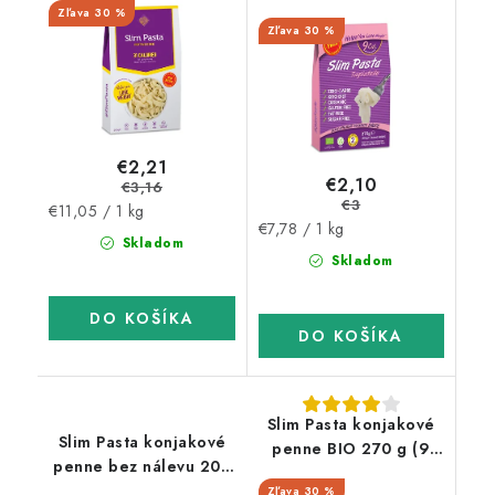
kcal, 0 g sacharidov)
30 %
30 %
€2,21
€2,10
€3,16
€3
Jednotková
€11,05 / 1 kg
Jednotková
€7,78 / 1 kg
cena:
Skladom
cena:
Skladom
DO KOŠÍKA
DO KOŠÍKA
Slim Pasta konjakové
Slim Pasta konjakové
penne BIO 270 g (9
penne bez nálevu 200
kcal, 0 g sacharidov)
g (31 kcal, 7 g
30 %