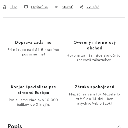
Tlač
Opýtať sa
Strážiť
Zdieľať
Doprava zadarmo
Overený internetový
obchod
Pri nákupe nad 54 € hradíme
poštovné my!
Hovoria za nás tisíce skutočných
recenzií zákazníkov.
Konjac špecialista pre
Záruka spokojnosti
strednú Európu
Nepáči sa vám to? Môžete to
vrátiť do 14 dní - bez
Poslali sme viac ako 10 000
akýchkoľvek otázok!
balíkov do 3 krajín.
Popis