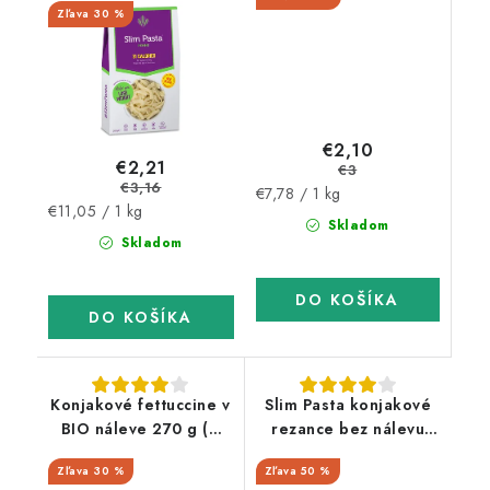
30 %
sacharidov)
€2,10
€2,21
€3
€3,16
Jednotková
€7,78 / 1 kg
Jednotková
€11,05 / 1 kg
cena:
Skladom
cena:
Skladom
DO KOŠÍKA
DO KOŠÍKA
Konjakové fettuccine v
Slim Pasta konjakové
BIO náleve 270 g (9
rezance bez nálevu
kcal, 0 g sacharidov)
200 g (31 kcal, 7 g
30 %
50 %
sacharidov)