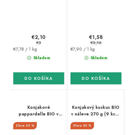
€2,10
€1,58
€3
€3,16
Jednotková
Jednotková
€7,78 / 1 kg
€7,90 / 1 kg
cena:
cena:
Skladom
Skladom
DO KOŠÍKA
DO KOŠÍKA
Konjakové
Konjakový kuskus BIO
pappardelle BIO v
v náleve 270 g (9 kcal,
náleve 270 g (9 kcal, 0
0 g sacharidov)
30 %
30 %
g sacharidov)