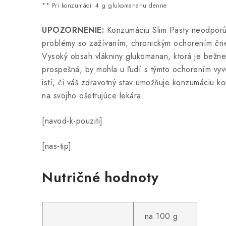
** Pri konzumácii 4 g glukomananu denne
UPOZORNENIE:
Konzumáciu Slim Pasty neodporú
problémy so zažívaním, chronickým ochorením čr
Vysoký obsah vlákniny glukomanan, ktorá je bežne
prospešná, by mohla u ľudí s týmto ochorením vyvol
istí, či váš zdravotný stav umožňuje konzumáciu ko
na svojho ošetrujúce lekára.
[navod-k-pouziti]
[nas-tip]
Nutričné ​​hodnoty
na 100 g