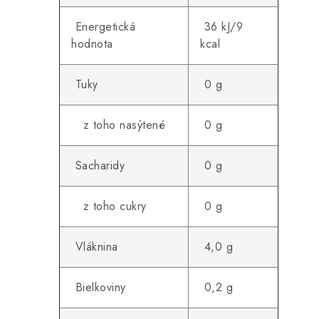
Energetická
36 kJ/9
hodnota
kcal
Tuky
0 g
z toho nasýtené
0 g
Sacharidy
0 g
z toho cukry
0 g
Vláknina
4,0 g
Bielkoviny
0,2 g