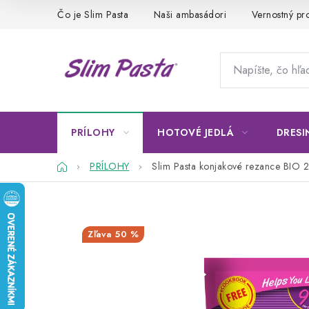
Prejsť
Čo je Slim Pasta
Naši ambasádori
Vernostný p
na
obsah
PRÍLOHY
HOTOVÉ JEDLÁ
DRESI
Domov
PRÍLOHY
Slim Pasta konjakové rezance BIO 2
50 %