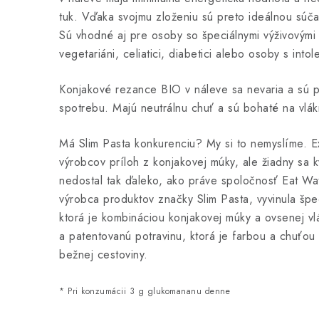
tuk. Vďaka svojmu zloženiu sú preto ideálnou súč
Sú vhodné aj pre osoby so špeciálnymi výživovými
vegetariáni, celiatici, diabetici alebo osoby s into
Konjakové rezance BIO v náleve sa nevaria a sú p
spotrebu. Majú neutrálnu chuť a sú bohaté na vlák
Má Slim Pasta konkurenciu? My si to nemyslíme. Exi
výrobcov príloh z konjakovej múky, ale žiadny sa 
nedostal tak ďaleko, ako práve spoločnosť Eat Wa
výrobca produktov značky Slim Pasta, vyvinula špec
ktorá je kombináciou konjakovej múky a ovsenej vlá
a patentovanú potravinu, ktorá je farbou a chuťo
bežnej cestoviny.
* Pri konzumácii 3 g glukomananu denne