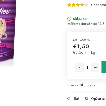
4 hodnote
Skladom
13.8
€3
–50 %
€1,50
Jednotková cena:
€5,56 / 1 kg
Značka:
Slim Pasta
Tlač
Opýtať sa