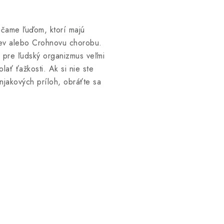
čame ľuďom, ktorí majú
iev alebo Crohnovu chorobu.
 pre ľudský organizmus veľmi
ať ťažkosti. Ak si nie ste
njakových príloh, obráťte sa