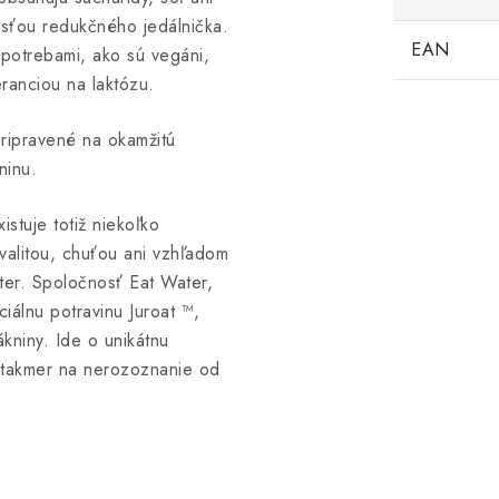
asťou redukčného jedálnička.
EAN
 potrebami, ako sú vegáni,
leranciou na laktózu.
ripravené na okamžitú
ninu.
stuje totiž niekoľko
kvalitou, chuťou ani vzhľadom
ter. Spoločnosť Eat Water,
iálnu potravinu Juroat ™,
kniny. Ide o unikátnu
u takmer na nerozoznanie od