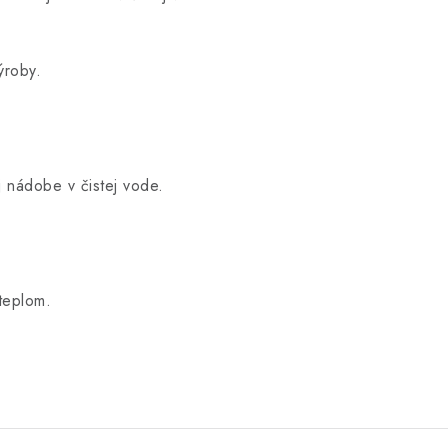
ýroby.
 nádobe v čistej vode.
teplom.