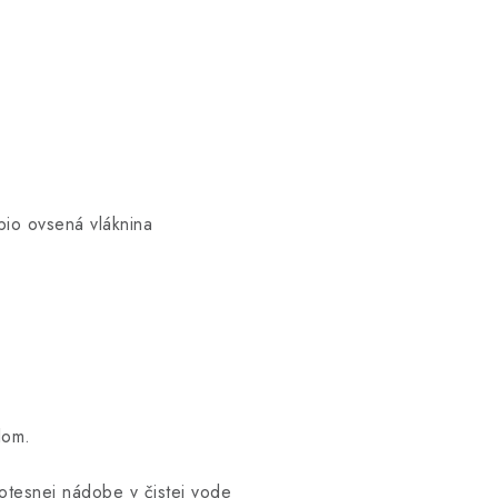
bio ovsená vláknina
lom.
otesnej nádobe v čistej vode