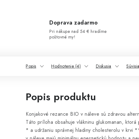
Doprava zadarmo
Pri nákupe nad 54 € hradíme
poštovné my!
Popis
Hodnotenie (4)
Diskusia
Súvisi
Popis produktu
Konjakové rezance BIO v náleve sú zdravou altern
Táto príloha obsahuje vlákninu glukomanan, ktorá 
* a udržaniu správnej hladiny cholesterolu v krvi
v náleve majú minimálnu energetickú hodnotu a neo