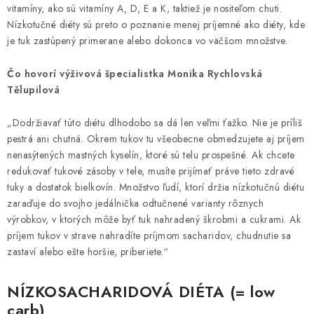
vitamíny, ako sú vitamíny A, D, E a K, taktiež je nositeľom chuti.
Nízkotučné diéty sú preto o poznanie menej príjemné ako diéty, kde
je tuk zastúpený primerane alebo dokonca vo väčšom množstve.
Čo hovorí výživová špecialistka Monika Rychlovská
Tělupilová
„Dodržiavať túto diétu dlhodobo sa dá len veľmi ťažko. Nie je príliš
pestrá ani chutná. Okrem tukov tu všeobecne obmedzujete aj príjem
nenasýtených mastných kyselín, ktoré sú telu prospešné. Ak chcete
redukovať tukové zásoby v tele, musíte prijímať práve tieto zdravé
tuky a dostatok bielkovín. Množstvo ľudí, ktorí držia nízkotučnú diétu
zaraďuje do svojho jedálnička odtučnené varianty rôznych
výrobkov, v ktorých môže byť tuk nahradený škrobmi a cukrami. Ak
príjem tukov v strave nahradíte príjmom sacharidov, chudnutie sa
zastaví alebo ešte horšie, priberiete.“
NÍZKOSACHARIDOVÁ DIÉTA (= low
carb)