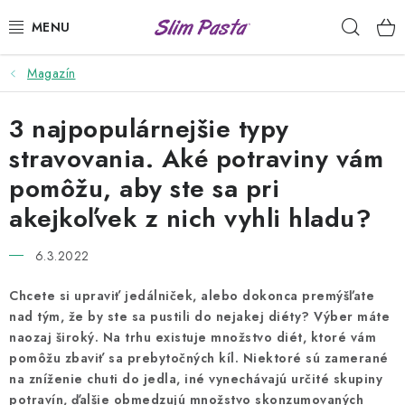
Prejsť
Hľad
na
obsah
Magazín
PRÍLOHY
3 najpopulárnejšie typy
HOTOVÉ JEDLÁ
stravovania. Aké potraviny vám
DRESINGY
pomôžu, aby ste sa pri
akejkoľvek z nich vyhli hladu?
VÝHODNÉ BALÍČKY
6.3.2022
USUI
Chcete si upraviť jedálniček, alebo dokonca premýšľate
DIÉTNE PLÁNY
nad tým, že by ste sa pustili do nejakej diéty? Výber máte
naozaj široký. Na trhu existuje množstvo diét, ktoré vám
pomôžu zbaviť sa prebytočných kíl. Niektoré sú zamerané
RECEPTY
na zníženie chuti do jedla, iné vynechávajú určité skupiny
potravín, ďalšie obmedzujú množstvo skonzumovaných