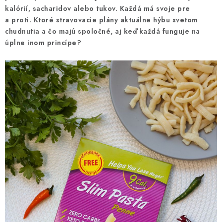
MAGAZÍN
kalórií, sacharidov alebo tukov. Každá má svoje pre
a proti. Ktoré stravovacie plány aktuálne hýbu svetom
KONTAKTY
chudnutia a čo majú spoločné, aj keď každá funguje na
úplne inom princípe?
USUI
DARČEKOVÉ POUKAZY
SLIM PASTA
Čo je Slim Pasta
Naši ambasádori
Vernostný program