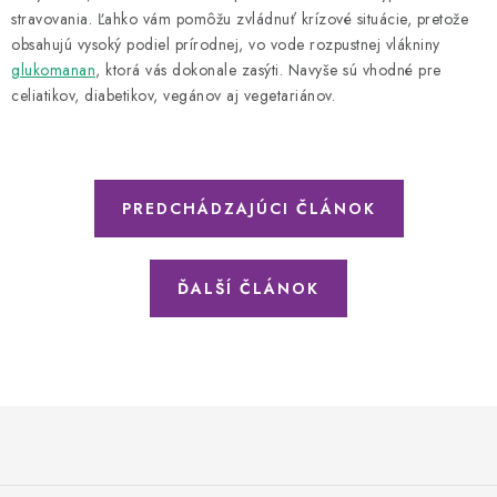
stravovania. Ľahko vám pomôžu zvládnuť krízové situácie, pretože
obsahujú vysoký podiel prírodnej, vo vode rozpustnej vlákniny
glukomanan
, ktorá vás dokonale zasýti. Navyše sú vhodné pre
celiatikov, diabetikov, vegánov aj vegetariánov.
PREDCHÁDZAJÚCI ČLÁNOK
ĎALŠÍ ČLÁNOK
Z
á