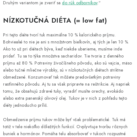
Druhým variantom je zveriť sa
do rúk odborníkov
.“
NÍZKOTUČNÁ DIÉTA (= low fat)
Pri tejto diéte tvorí tuk maximálne 10 % kalorického príjmu.
Bohvieaké to nie je ani s množstvom bielkovín, aj tých je len 10 %.
Ako to už pri diétach býva, keď niekde uberieme, musíme inde
pridať. Tu sa to týka množstva sacharidov. Tie tvoria z denného
príjmu až 80 %. Potraviny živočíšneho pôvodu, ako sú vajcia, mäso
alebo tučné mliečne výrobky, sú v nízkotučných diétach striktne
obmedzené. Konzumovať tak môžete predovšetkým potraviny
rastlinného pôvodu. Aj tu sa však pripravte na reštrikcie. Aj napriek
tomu, že obsahujú zdravé tuky, vyradiť musíte orechy, avokádo
alebo extra panenský olivový olej. Tukov je v nich z pohľadu tejto
diéty jednoducho príliš.
Obmedzenie príjmu tukov môže byť však problematické. Tuk má
totiž v tele niekoľko dôležitých funkcií. Ovplyvňuje tvorbu rôznych
buniek a hormónov. Pomáha telu absorbovať v tukoch rozpustné