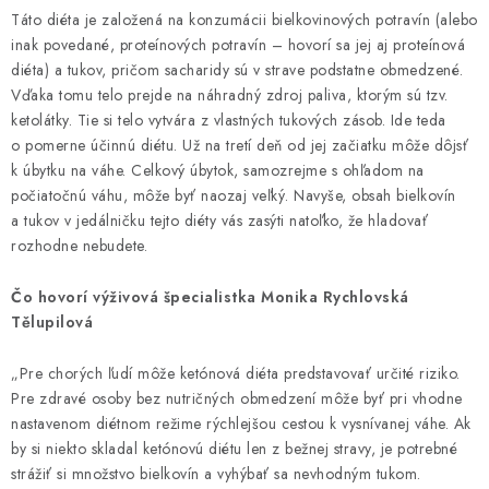
Táto diéta je založená na konzumácii bielkovinových potravín (alebo
inak povedané, proteínových potravín – hovorí sa jej aj proteínová
diéta) a tukov, pričom sacharidy sú v strave podstatne obmedzené.
Vďaka tomu telo prejde na náhradný zdroj paliva, ktorým sú tzv.
ketolátky. Tie si telo vytvára z vlastných tukových zásob. Ide teda
o pomerne účinnú diétu. Už na tretí deň od jej začiatku môže dôjsť
k úbytku na váhe. Celkový úbytok, samozrejme s ohľadom na
počiatočnú váhu, môže byť naozaj veľký. Navyše, obsah bielkovín
a tukov v jedálničku tejto diéty vás zasýti natoľko, že hladovať
rozhodne nebudete.
Čo hovorí výživová špecialistka Monika Rychlovská
Tělupilová
„Pre chorých ľudí môže ketónová diéta predstavovať určité riziko.
Pre zdravé osoby bez nutričných obmedzení môže byť pri vhodne
nastavenom diétnom režime rýchlejšou cestou k vysnívanej váhe. Ak
by si niekto skladal ketónovú diétu len z bežnej stravy, je potrebné
strážiť si množstvo bielkovín a vyhýbať sa nevhodným tukom.