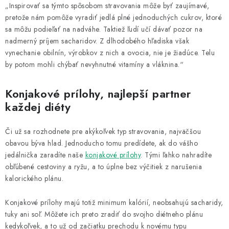
„Inspirovať sa týmto spôsobom stravovania môže byť zaujímavé,
pretože nám pomôže vyradiť jedlá plné jednoduchých cukrov, ktoré
sa môžu podieľať na nadváhe. Taktiež ľudí učí dávať pozor na
nadmerný príjem sacharidov. Z dlhodobého hľadiska však
vynechanie obilnín, výrobkov z nich a ovocia, nie je žiadúce. Telu
by potom mohli chýbať nevyhnutné vitamíny a vláknina.“
Konjakové prílohy, najlepší partner
každej diéty
Či už sa rozhodnete pre akýkoľvek typ stravovania, najväčšou
obavou býva hlad. Jednoducho tomu predídete, ak do vášho
jedálnička zaradíte naše
konjakové prílohy
. Tými ľahko nahradíte
obľúbené cestoviny a ryžu, a to úplne bez výčitiek z narušenia
kalorického plánu.
Konjakové prílohy majú totiž minimum kalórií, neobsahujú sacharidy,
tuky ani soľ. Môžete ich preto zradiť do svojho diétneho plánu
kedykoľvek, a to už od začiatku prechodu k novému typu