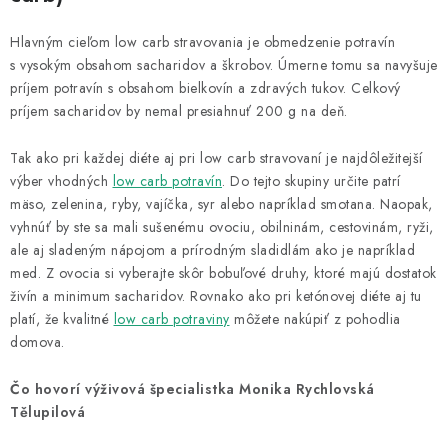
Hlavným cieľom low carb stravovania je obmedzenie potravín
s vysokým obsahom sacharidov a škrobov. Úmerne tomu sa navyšuje
príjem potravín s obsahom bielkovín a zdravých tukov. Celkový
príjem sacharidov by nemal presiahnuť 200 g na deň.
Tak ako pri každej diéte aj pri low carb stravovaní je najdôležitejší
výber vhodných
low carb potravín
. Do tejto skupiny určite patrí
mäso, zelenina, ryby, vajíčka, syr alebo napríklad smotana. Naopak,
vyhnúť by ste sa mali sušenému ovociu, obilninám, cestovinám, ryži,
ale aj sladeným nápojom a prírodným sladidlám ako je napríklad
med. Z ovocia si vyberajte skôr bobuľové druhy, ktoré majú dostatok
živín a minimum sacharidov. Rovnako ako pri ketónovej diéte aj tu
platí, že kvalitné
low carb potraviny
môžete nakúpiť z pohodlia
domova.
Čo hovorí výživová špecialistka Monika Rychlovská
Tělupilová