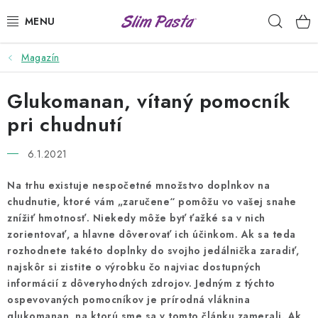
Prejsť
Hľad
na
obsah
Magazín
PRÍLOHY
Glukomanan, vítaný pomocník
HOTOVÉ JEDLÁ
pri chudnutí
DRESINGY
6.1.2021
VÝHODNÉ BALÍČKY
Na trhu existuje nespočetné množstvo doplnkov na
chudnutie, ktoré vám „zaručene“ pomôžu vo vašej snahe
USUI
znížiť hmotnosť. Niekedy môže byť ťažké sa v nich
zorientovať, a hlavne dôverovať ich účinkom. Ak sa teda
DIÉTNE PLÁNY
rozhodnete takéto doplnky do svojho jedálnička zaradiť,
najskôr si zistite o výrobku čo najviac dostupných
RECEPTY
informácií z dôveryhodných zdrojov. Jedným z týchto
ospevovaných pomocníkov je prírodná vláknina
glukomanan, na ktorú sme sa v tomto článku zamerali. Ak