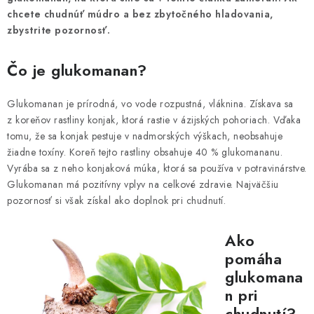
MAGAZÍN
chcete chudnúť múdro a bez zbytočného hladovania,
zbystrite pozornosť.
KONTAKTY
Čo je glukomanan?
USUI
Glukomanan je prírodná, vo vode rozpustná, vláknina. Získava sa
DARČEKOVÉ POUKAZY
z koreňov rastliny konjak, ktorá rastie v ázijských pohoriach. Vďaka
tomu, že sa konjak pestuje v nadmorských výškach, neobsahuje
SLIM PASTA
žiadne toxíny. Koreň tejto rastliny obsahuje 40 % glukomananu.
Vyrába sa z neho konjaková múka, ktorá sa používa v potravinárstve.
Glukomanan má pozitívny vplyv na celkové zdravie. Najväčšiu
Čo je Slim Pasta
Naši ambasádori
Vernostný program
pozornosť si však získal ako doplnok pri chudnutí.
Ako
pomáha
glukomana
n pri
chudnutí?