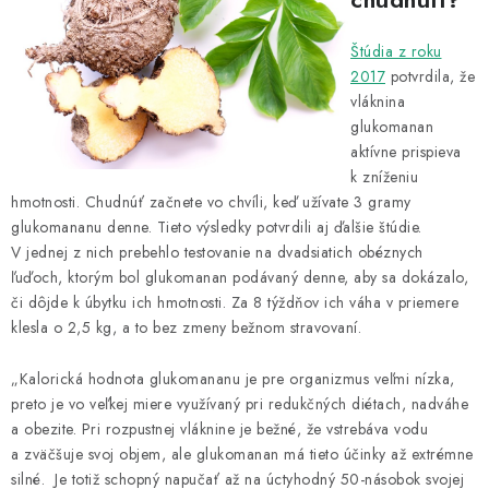
Štúdia z roku
2017
potvrdila, že
vláknina
glukomanan
aktívne prispieva
k zníženiu
hmotnosti. Chudnúť začnete vo chvíli, keď užívate 3 gramy
glukomananu denne. Tieto výsledky potvrdili aj ďalšie štúdie.
V jednej z nich prebehlo testovanie na dvadsiatich obéznych
ľuďoch, ktorým bol glukomanan podávaný denne, aby sa dokázalo,
či dôjde k úbytku ich hmotnosti. Za 8 týždňov ich váha v priemere
klesla o 2,5 kg, a to bez zmeny bežnom stravovaní.
„Kalorická hodnota glukomananu je pre organizmus veľmi nízka,
preto je vo veľkej miere využívaný pri redukčných diétach, nadváhe
a obezite. Pri rozpustnej vláknine je bežné, že vstrebáva vodu
a zväčšuje svoj objem, ale glukomanan má tieto účinky až extrémne
silné. Je totiž schopný napučať až na úctyhodný 50-násobok svojej