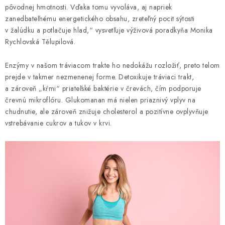
pôvodnej hmotnosti. Vďaka tomu vyvoláva, aj napriek
zanedbateľnému energetického obsahu, zreteľný pocit sýtosti
v žalúdku a potlačuje hlad,“ vysvetľuje výživová poradkyňa Monika
Rychlovská Tělupilová.
Enzýmy v našom tráviacom trakte ho nedokážu rozložiť, preto telom
prejde v takmer nezmenenej forme. Detoxikuje tráviaci trakt,
a zároveň „kŕmi“ priateľské baktérie v črevách, čím podporuje
črevnú mikroflóru. Glukomanan má nielen priaznivý vplyv na
chudnutie, ale zároveň znižuje cholesterol a pozitívne ovplyvňuje
vstrebávanie cukrov a tukov v krvi.