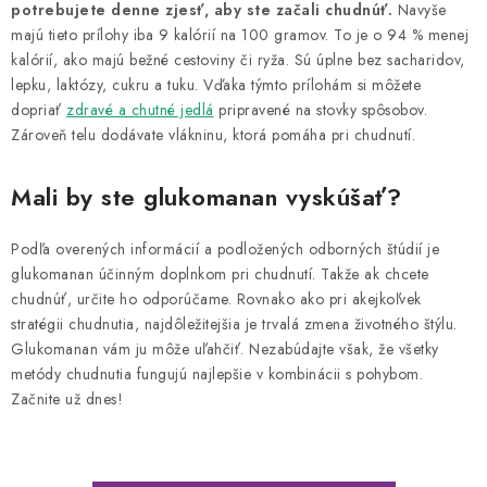
potrebujete denne zjesť, aby ste začali chudnúť.
Navyše
majú tieto prílohy iba 9 kalórií na 100 gramov. To je o 94 % menej
kalórií, ako majú bežné cestoviny či ryža. Sú úplne bez sacharidov,
lepku, laktózy, cukru a tuku. Vďaka týmto prílohám si môžete
dopriať
zdravé a chutné jedlá
pripravené na stovky spôsobov.
Zároveň telu dodávate vlákninu, ktorá pomáha pri chudnutí.
Mali by ste glukomanan vyskúšať?
Podľa overených informácií a podložených odborných štúdií je
glukomanan účinným doplnkom pri chudnutí. Takže ak chcete
chudnúť, určite ho odporúčame. Rovnako ako pri akejkoľvek
stratégii chudnutia, najdôležitejšia je trvalá zmena životného štýlu.
Glukomanan vám ju môže uľahčiť. Nezabúdajte však, že všetky
metódy chudnutia fungujú najlepšie v kombinácii s pohybom.
Začnite už dnes!