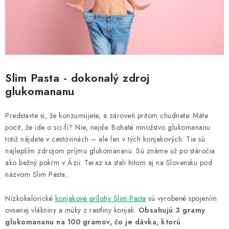
Slim Pasta - dokonalý zdroj
glukomananu
Predstavte si, že konzumujete, a zároveň pritom chudnete. Máte
pocit, že ide o sci-fi? Nie, nejde. Bohaté množstvo glukomananu
totiž nájdete v cestovinách – ale len v tých konjakových. Tie sú
najlepším zdrojom príjmu glukomananu. Sú známe už po stáročia
ako bežný pokrm v Ázii. Teraz sa stali hitom aj na Slovensku pod
názvom Slim Pasta.
Nízkokalorické
konjakové prílohy Slim Pasta
sú vyrobené spojením
ovsenej vlákniny a múky z rastliny konjak.
Obsahujú 3 gramy
glukomananu na 100 gramov, čo je dávka, ktorú