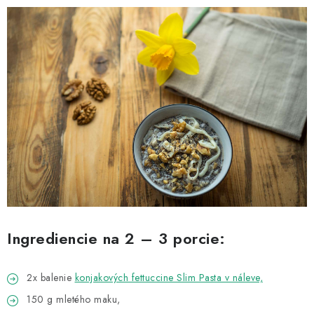
MAGAZÍN
KONTAKTY
USUI
DARČEKOVÉ POUKAZY
SLIM PASTA
Čo je Slim Pasta
Naši ambasádori
Vernostný program
Ingrediencie na 2 – 3 porcie:
2x balenie
konjakových fettuccine Slim Pasta v náleve,
150 g mletého maku,