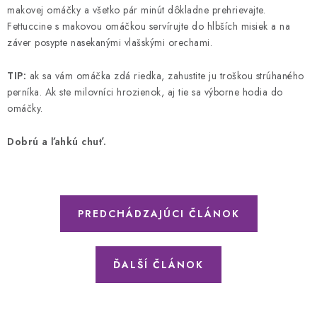
makovej omáčky a všetko pár minút dôkladne prehrievajte.
Fettuccine s makovou omáčkou servírujte do hlbších misiek a na
záver posypte nasekanými vlašskými orechami.
TIP:
ak sa vám omáčka zdá riedka, zahustite ju troškou strúhaného
perníka. Ak ste milovníci hrozienok, aj tie sa výborne hodia do
omáčky.
Dobrú a ľahkú chuť.
PREDCHÁDZAJÚCI ČLÁNOK
ĎALŠÍ ČLÁNOK