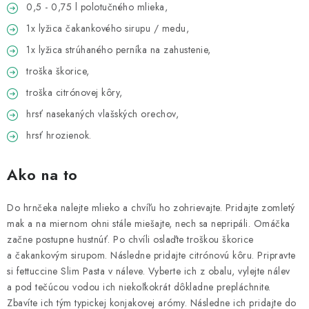
0,5 - 0,75 l polotučného mlieka,
1x lyžica čakankového sirupu / medu,
1x lyžica strúhaného perníka na zahustenie,
troška škorice,
troška citrónovej kôry,
hrsť nasekaných vlašských orechov,
hrsť hrozienok.
Ako na to
Do hrnčeka nalejte mlieko a chvíľu ho zohrievajte. Pridajte zomletý
mak a na miernom ohni stále miešajte, nech sa nepripáli. Omáčka
začne postupne hustnúť. Po chvíli oslaďte troškou škorice
a čakankovým sirupom. Následne pridajte citrónovú kôru. Pripravte
si fettuccine Slim Pasta v náleve. Vyberte ich z obalu, vylejte nálev
a pod tečúcou vodou ich niekoľkokrát dôkladne prepláchnite.
Zbavíte ich tým typickej konjakovej arómy. Následne ich pridajte do