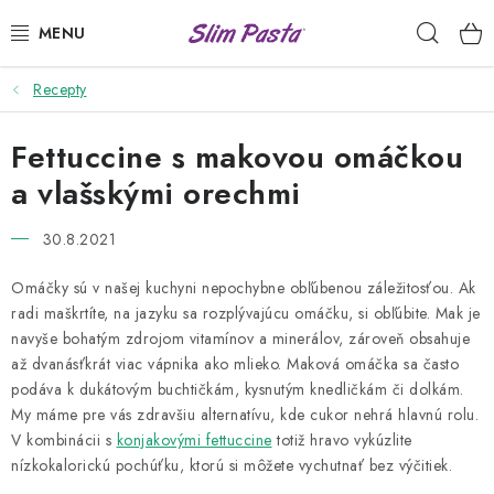
Prejsť
Hľad
na
obsah
Recepty
PRÍLOHY
Fettuccine s makovou omáčkou
HOTOVÉ JEDLÁ
a vlašskými orechmi
DRESINGY
30.8.2021
VÝHODNÉ BALÍČKY
Omáčky sú v našej kuchyni nepochybne obľúbenou záležitosťou. Ak
radi maškrtíte, na jazyku sa rozplývajúcu omáčku, si obľúbite. Mak je
USUI
navyše bohatým zdrojom vitamínov a minerálov, zároveň obsahuje
až dvanásťkrát viac vápnika ako mlieko. Maková omáčka sa často
DIÉTNE PLÁNY
podáva k dukátovým buchtičkám, kysnutým knedličkám či dolkám.
My máme pre vás zdravšiu alternatívu, kde cukor nehrá hlavnú rolu.
RECEPTY
V kombinácii s
konjakovými fettuccine
totiž hravo vykúzlite
nízkokalorickú pochúťku, ktorú si môžete vychutnať bez výčitiek.