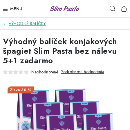
Prejsť
Hľad
na
obsah
VÝHODNÉ BALÍČKY
PRÍLOHY
Výhodný balíček konjakových
HOTOVÉ JEDLÁ
špagiet Slim Pasta bez nálevu
DRESINGY
5+1 zadarmo
VÝHODNÉ BALÍČKY
Podrobnosti hodnotenia
Neohodnotené
USUI
30 %
DIÉTNE PLÁNY
RECEPTY