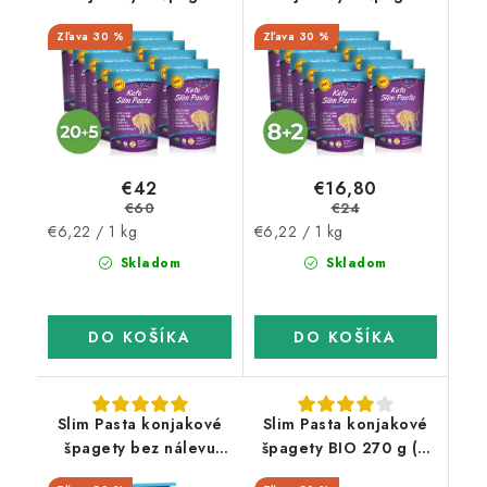
Slim Pasta v náleve
Slim Pasta v náleve
30 %
30 %
20+5 zadarmo
8+2 zadarmo
€42
€16,80
€60
€24
Jednotková
Jednotková
€6,22 / 1 kg
€6,22 / 1 kg
cena:
cena:
Skladom
Skladom
DO KOŠÍKA
DO KOŠÍKA
Slim Pasta konjakové
Slim Pasta konjakové
špagety bez nálevu
špagety BIO 270 g (9
200 g (31 kcal, 7 g
kcal, 0 g sacharidov)