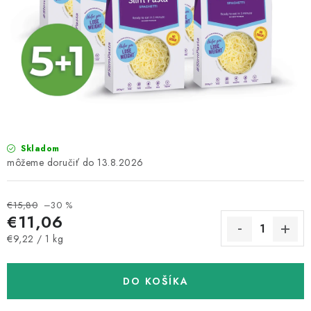
MAGAZÍN
KONTAKTY
USUI
DARČEKOVÉ POUKAZY
SLIM PASTA
Skladom
13.8.2026
Čo je Slim Pasta
Naši ambasádori
Vernostný program
€15,80
–30 %
€11,06
Jednotková cena:
€9,22 / 1 kg
DO KOŠÍKA