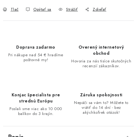
Tlač
Opýtať sa
Strážiť
Zdieľať
Doprava zadarmo
Overený internetový
obchod
Pri nákupe nad 54 € hradíme
poštovné my!
Hovoria za nás tisíce skutočných
recenzií zákazníkov.
Konjac špecialista pre
Záruka spokojnosti
strednú Európu
Nepáči sa vám to? Môžete to
vrátiť do 14 dní - bez
Poslali sme viac ako 10 000
akýchkoľvek otázok!
balíkov do 3 krajín.