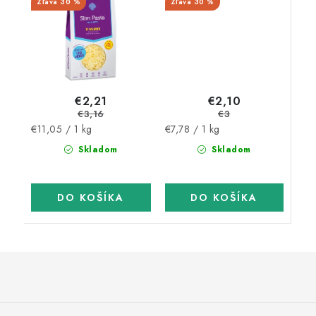
30 %
30 %
sacharidov)
€2,10
€2,21
€3
€3,16
Jednotková
Jednotková
€7,78 / 1 kg
€11,05 / 1 kg
cena:
cena:
Skladom
Skladom
DO KOŠÍKA
DO KOŠÍKA
Z
á