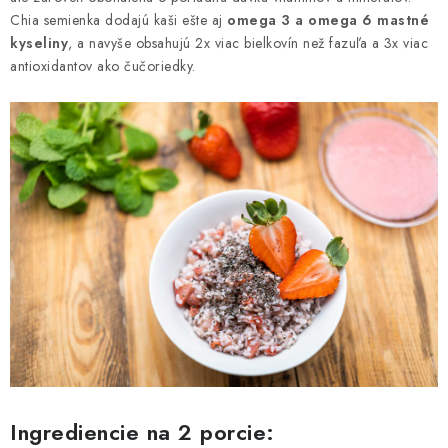
MAGAZÍN
Chia semienka dodajú kaši ešte aj
omega 3 a omega 6 mastné
kyseliny
, a navyše obsahujú 2x viac bielkovín než fazuľa a 3x viac
KONTAKTY
antioxidantov ako čučoriedky.
USUI
DARČEKOVÉ POUKAZY
SLIM PASTA
Čo je Slim Pasta
Naši ambasádori
Vernostný program
Ingrediencie na 2 porcie: