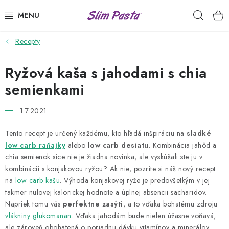
Prejsť
Hľad
na
obsah
Recepty
PRÍLOHY
Ryžová kaša s jahodami s chia
HOTOVÉ JEDLÁ
semienkami
DRESINGY
1.7.2021
VÝHODNÉ BALÍČKY
Tento recept je určený každému, kto hľadá inšpiráciu na
sladké
low carb raňajky
alebo
low carb
desiatu
. Kombinácia jahôd a
USUI
chia semienok síce nie je žiadna novinka, ale vyskúšali ste ju v
kombinácii s konjakovou ryžou? Ak nie, pozrite si náš nový recept
DIÉTNE PLÁNY
na
low carb kašu
. Výhoda konjakovej ryže je predovšetkým v jej
takmer nulovej kalorickej hodnote a úplnej absencii sacharidov.
RECEPTY
Napriek tomu vás
perfektne zasýti
, a to vďaka bohatému zdroju
vlákniny glukomanan
. Vďaka jahodám bude nielen úžasne voňavá,
ale zároveň obohatená o poriadnu dávku vitamínov a minerálov.