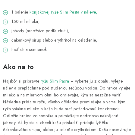
1 balenie
konjakovej ryže Slim Pasta v náleve,
150 ml mlieka,
jahody (množstvo podľa chuti),
čakankový sirup alebo erythritol na osladenie,
hrsť chia semienok.
Ako na to
Najskôr si pripravte
ryžu Slim Pasta
– vyberte ju z obalu, vylejte
nálev a prepláchnite pod studenou tečúcou vodou. Do hrnca vylejte
mlieko a na miernom ohni ho ohrievajte, kým sa nezačne variť.
Následne pridajte ryžu, všetko dôkladne premiešajte a varte, kým
ryža vsiakne mlieko a kaša bude mať požadovanú konzistenciu.
Odložte hrniec zo sporáka a primiešajte nadrobno nakrájané
jahody. Ak by ste si chceli kašu prisladiť, pridajte lyžičku
čakankového sirupu, alebo ju oslaďte erythritolom. Kašu naservírujte