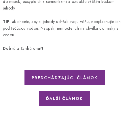
do misiek, posypte chia semienkami a ozdobte väčším kúskom
jahody.
TIP:
ak chcete, aby si jahody udržali svoju vôňu, neoplachujte ich
pod tečúcou vodou. Naopak, namočte ich na chvíľku do misky s
vodou.
Dobrú a ľahkú chuť!
PREDCHÁDZAJÚCI ČLÁNOK
ĎALŠÍ ČLÁNOK