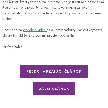
podľa inštruktážnych videí na internete, kde je inšpirácia nekonečná.
Pozornosť venujte správnej technike, dýchaniu, a zároveň
nezabudnite počúvať vlastné telo. Cvičenie by vás rozhodne nemalo
bolieť!
Pozrite sa na
cvičebné videá
našej ambasádorky Hanky Kynychovej,
ktorá vám ukáže, ako posilniť problémové partie.
Držíme palce!
PREDCHÁDZAJÚCI ČLÁNOK
ĎALŠÍ ČLÁNOK