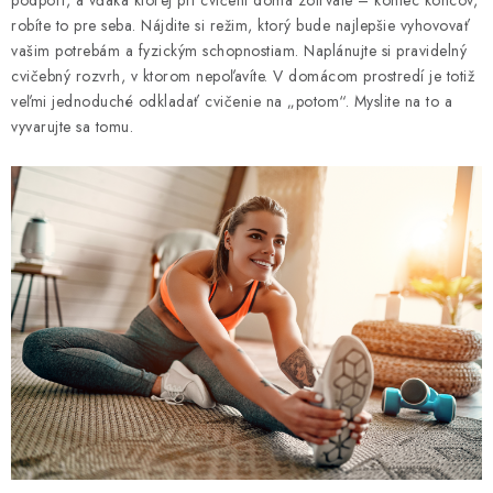
podporí, a vďaka ktorej pri cvičení doma zotrváte – koniec koncov,
robíte to pre seba. Nájdite si režim, ktorý bude najlepšie vyhovovať
vašim potrebám a fyzickým schopnostiam. Naplánujte si pravidelný
cvičebný rozvrh, v ktorom nepoľavíte. V domácom prostredí je totiž
veľmi jednoduché odkladať cvičenie na „potom“. Myslite na to a
vyvarujte sa tomu.