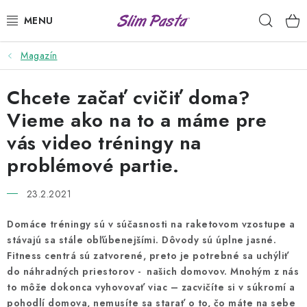
Prejsť
Hľad
na
obsah
Magazín
PRÍLOHY
Chcete začať cvičiť doma?
HOTOVÉ JEDLÁ
Vieme ako na to a máme pre
DRESINGY
vás video tréningy na
problémové partie.
VÝHODNÉ BALÍČKY
23.2.2021
USUI
Domáce tréningy sú v súčasnosti na raketovom vzostupe a
DIÉTNE PLÁNY
stávajú sa stále obľúbenejšími. Dôvody sú úplne jasné.
Fitness centrá sú zatvorené, preto je potrebné sa uchýliť
do náhradných priestorov - našich domovov. Mnohým z nás
RECEPTY
to môže dokonca vyhovovať viac – zacvičíte si v súkromí a
pohodlí domova, nemusíte sa starať o to, čo máte na sebe