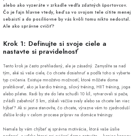
MAGAZÍN
alebo ako vyzeráte v zrkadle vedľa zdatných športovcov.
Čo je fajn hlavne vtedy, keď sa vo svojom tele cítite menej
KONTAKTY
sebaistí a do posilňovne by vás kvôli tomu nikto nedostal.
Ale ako správne cvičiť?
USUI
Krok 1: Definujte si svoje ciele a
DARČEKOVÉ POUKAZY
nastavte si pravidelnosť
SLIM PASTA
Tento krok je často prehliadaný, ale je zásadný. Zamyslite sa nad
tým, aké sú vaše ciele, čo chcete dosiahnuť a podľa toho si vyberte
typ cvičenia. Existuje množstvo možností, ktoré môžete doma
Čo je Slim Pasta
Naši ambasádori
Vernostný program
praktikovať, ako je kardio tréning, silový tréning, HIIT tréning, joga
alebo pilates. Radi by ste do leta schudli 10 kíl, vytvarovali si paže,
zvládli zabehnúť 5 km, získali väčšie svaly alebo sa chcete len viac
hýbať? Ak si jasne stanovíte, čo chcete, výrazne vám to zjednoduší
ďalšie kroky v celom procese príprav na domáce tréningy.
Nemala by vám chýbať aj správna motivácia, ktorá vaše úsilie