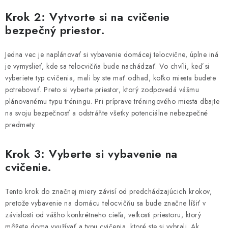
Krok 2: Vytvorte si na cvičenie
bezpečný priestor.
Jedna vec je naplánovať si vybavenie domácej telocvične, úplne iná
je vymyslieť, kde sa telocvičňa bude nachádzať. Vo chvíli, keď si
vyberiete typ cvičenia, mali by ste mať odhad, koľko miesta budete
potrebovať. Preto si vyberte priestor, ktorý zodpovedá vášmu
plánovanému typu tréningu. Pri príprave tréningového miesta dbajte
na svoju bezpečnosť a odstráňte všetky potenciálne nebezpečné
predmety.
Krok 3: Vyberte si vybavenie na
cvičenie.
Tento krok do značnej miery závisí od predchádzajúcich krokov,
pretože vybavenie na domácu telocvičňu sa bude značne líšiť v
závislosti od vášho konkrétneho cieľa, veľkosti priestoru, ktorý
môžete doma využívať a typu cvičenia, ktoré ste si vybrali. Ak