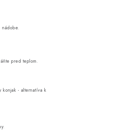
j nádobe.
ráňte pred teplom.
 konjak - alternatíva k
by.