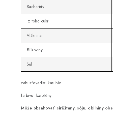
Sacharidy
z toho cukr
Vláknina
Bílkoviny
Sůl
zahusťovadlo: karubín,
farbivo: karotény.
Môže obsahovať: siričitany, sóju, obilniny ob