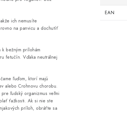
EAN
takže ich nemusíte
ť rovno na panvicu a dochutíť
va k bežným prílohám
ru fetučín. Vďaka neutrálnej
čame ľuďom, ktorí majú
iev alebo Crohnovu chorobu.
 pre ľudský organizmus veľmi
ať ťažkosti. Ak si nie ste
njakových príloh, obráťte sa