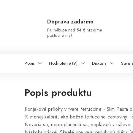
Doprava zadarmo
Pri nákupe nad 54 € hradíme
poštovné my!
Popis
Hodnotenie (9)
Diskusia
Súvisi
Popis produktu
Konjakové prílohy v tvare fettuccine - Slim Pasta 
% menej kalórií, ako bežné fettuccine cestoviny. Ic
Nevaria sa, nepreplachujú sa, neplávajú v náleve
Nízkokalorické. Skvelé pre vašu redukčnú diétu.