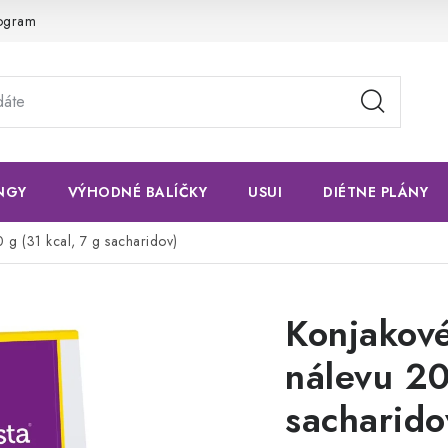
rogram
NGY
VÝHODNÉ BALÍČKY
USUI
DIÉTNE PLÁNY
 g (31 kcal, 7 g sacharidov)
Konjakové
nálevu 20
sacharido