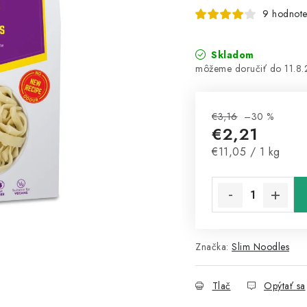
9 hodnote
Skladom
11.8
€3,16
–30 %
€2,21
Jednotková cena:
€11,05 / 1 kg
Značka:
Slim Noodles
Tlač
Opýtať sa