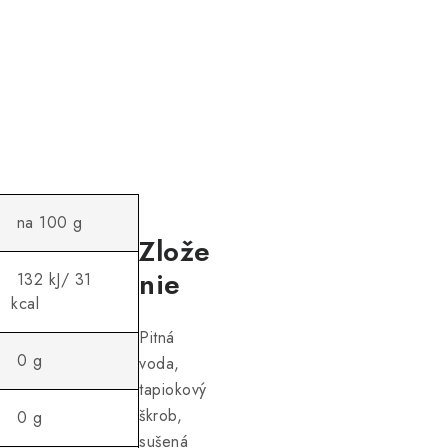
na 100 g
Zlože
nie
132 kJ/ 31
kcal
Pitná
0 g
voda,
tapiokový
škrob,
0 g
sušená