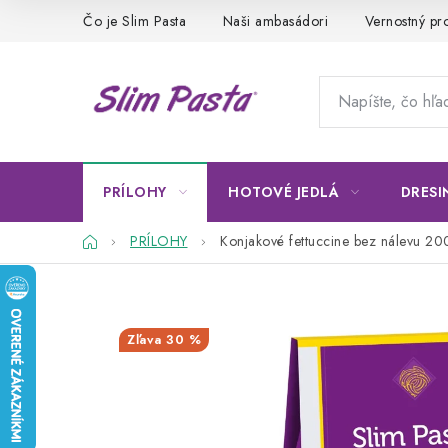
Prejsť
Čo je Slim Pasta
Naši ambasádori
Vernostný p
na
obsah
PRÍLOHY
HOTOVÉ JEDLÁ
DRESI
Domov
PRÍLOHY
Konjakové fettuccine bez nálevu 200
30 %