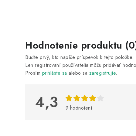
V
Hodnotenie produktu (0
ý
Buďte prvý, kto napíše príspevok k tejto položke.
p
Len registrovaní používatelia môžu pridávať hodno
i
Prosím
prihláste sa
alebo sa
zaregistrujte
.
s
h
4,3
o
9 hodnotení
d
n
o