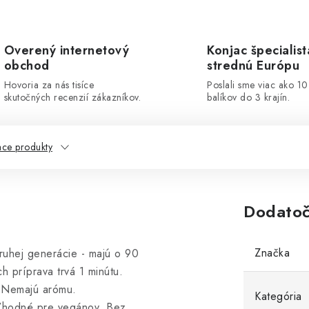
Overený internetový
Konjac špecialist
obchod
strednú Európu
Hovoria za nás tisíce
Poslali sme viac ako 1
skutočných recenzií zákazníkov.
balíkov do 3 krajín.
ace produkty
Dodatoč
Značka
druhej generácie - majú o 90
h príprava trvá 1 minútu.
. Nemajú arómu.
Kategória
 Vhodné pre vegánov. Bez