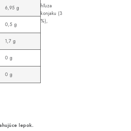
hľuza
6,95 g
konjaku (3
%),
0,5 g
1,7 g
0 g
0 g
sahujúce lepok.