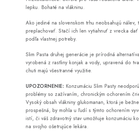
lepku. Bohaté na vlákninu.
Ako jediné na slovenskom trhu neobsahujú nálev, 
preplachovať. Stačí ich len vytiahnuť z vrecka da
podľa vlastnej potreby.
Slim Pasta druhej generácie je prírodná alternatí
vyrobená z rastliny konjak a vody, upravená do tva
chuti majú všestranné využitie.
UPOZORNENIE:
Konzumáciu Slim Pasty neodporú
problémy so zažívaním, chronickým ochorením čr
Vysoký obsah vlákniny glukomanan, ktorá je bežne
prospešná, by mohla u ľudí s týmto ochorením vyvol
istí, či váš zdravotný stav umožňuje konzumáciu ko
na svojho ošetrujúce lekára.